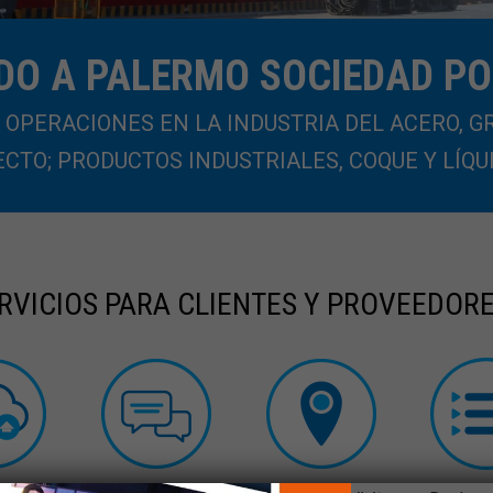
DO A PALERMO SOCIEDAD P
OPERACIONES EN LA INDUSTRIA DEL ACERO, G
CTO; PRODUCTOS INDUSTRIALES, COQUE Y LÍQU
RVICIOS PARA CLIENTES Y PROVEEDOR