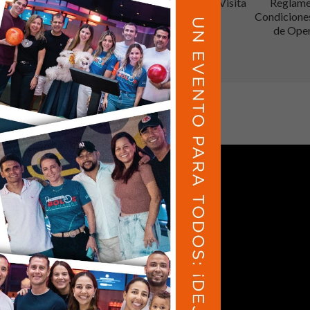
n Línea
Servicio al Cliente
Programa tu Visita
Reglame
Condicione
de Ope